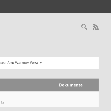
huss Amt Warnow-West
Dokumente
 1a