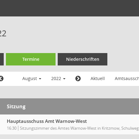
22
Termine
Niederschriften
August
2022
Aktuell
Amtsaussc
Sitzung
Hauptausschuss Amt Warnow-West
16:30
Sitzungszimmer des Amtes Warnow-West in Kritzmow, Schulweg