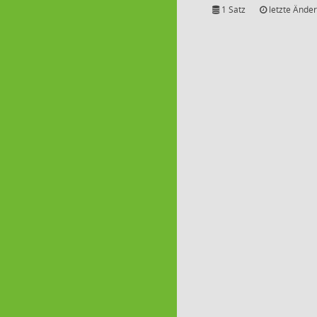
1 Satz
letzte Änder