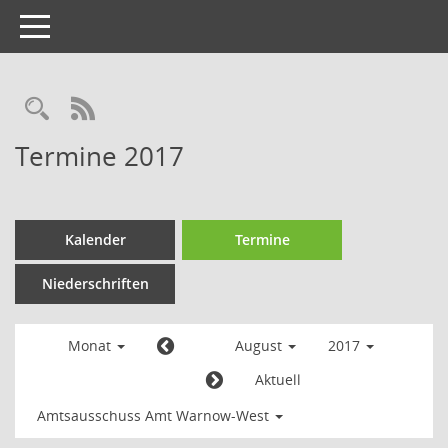
Toggle
navigation
Termine 2017
Kalender
Termine
Niederschriften
Monat
August
2017
Aktuell
Amtsausschuss Amt Warnow-West