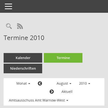
Toggle
navigation
Termine 2010
Kalender
Termine
Niederschriften
Monat
August
2010
Aktuell
Amtsausschuss Amt Warnow-West