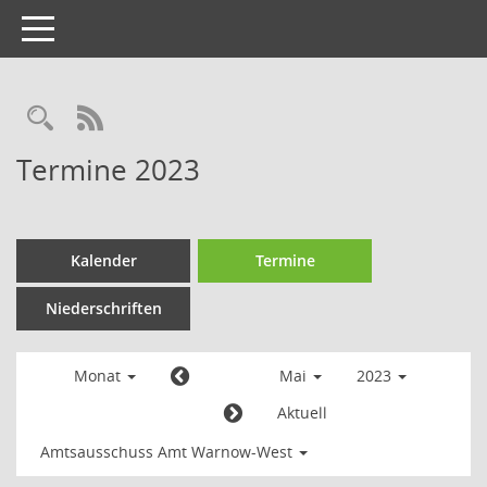
Toggle
navigation
Termine 2023
Kalender
Termine
Niederschriften
Monat
Mai
2023
Aktuell
Amtsausschuss Amt Warnow-West