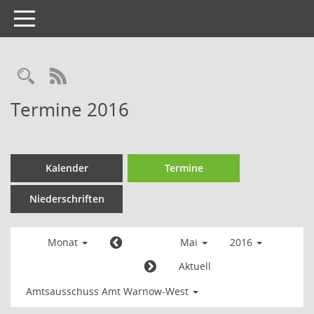
Toggle
navigation
Termine 2016
Kalender
Termine
Niederschriften
Monat
Mai
2016
Aktuell
Amtsausschuss Amt Warnow-West