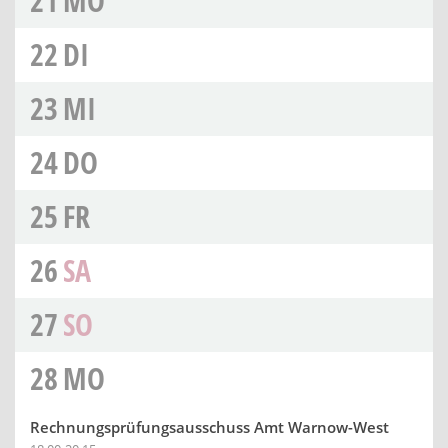
21
MO
22
DI
23
MI
24
DO
25
FR
26
SA
27
SO
28
MO
Rechnungsprüfungsausschuss Amt Warnow-West