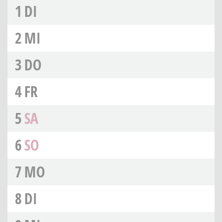
1
DI
2
MI
3
DO
4
FR
5
SA
6
SO
7
MO
8
DI