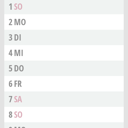
1
SO
2
MO
3
DI
4
MI
5
DO
6
FR
7
SA
8
SO