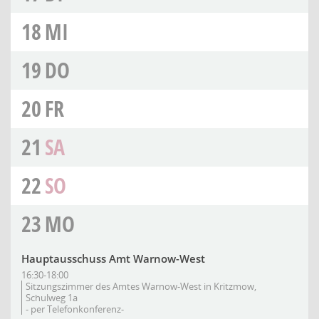
18
MI
19
DO
20
FR
21
SA
22
SO
23
MO
Hauptausschuss Amt Warnow-West
16:30-18:00
Sitzungszimmer des Amtes Warnow-West in Kritzmow,
Schulweg 1a
- per Telefonkonferenz-