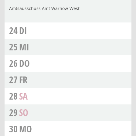
Amtsausschuss Amt Warnow-West
24
DI
25
MI
26
DO
27
FR
28
SA
29
SO
30
MO