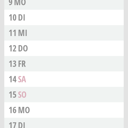
9
MO
10
DI
11
MI
12
DO
13
FR
14
SA
15
SO
16
MO
17
DI