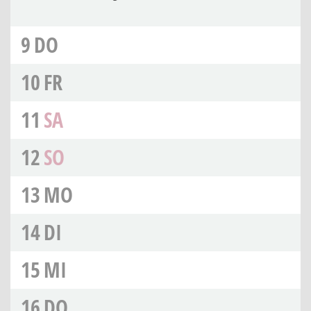
9
DO
10
FR
11
SA
12
SO
13
MO
14
DI
15
MI
16
DO