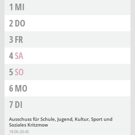
1
MI
2
DO
3
FR
4
SA
5
SO
6
MO
7
DI
Ausschuss für Schule, Jugend, Kultur, Sport und
Soziales Kritzmow
18:00-20:45