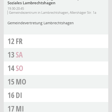
Soziales Lambrechtshagen
19:30-20:45
Gemeindezentrum in Lambrechtshagen, Allershäger Str. 1a
Gemeindevertretung Lambrechtshagen
12
FR
13
SA
14
SO
15
MO
16
DI
17
MI