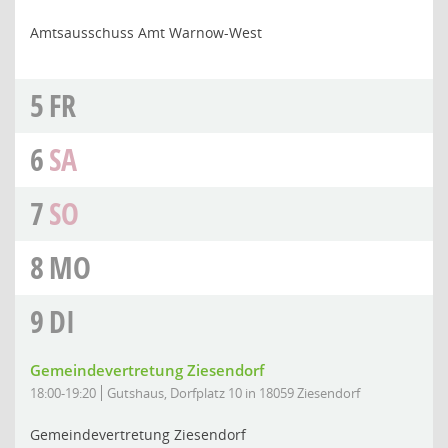
Amtsausschuss Amt Warnow-West
5
FR
6
SA
7
SO
8
MO
9
DI
Gemeindevertretung Ziesendorf
18:00-19:20
Gutshaus, Dorfplatz 10 in 18059 Ziesendorf
Gemeindevertretung Ziesendorf