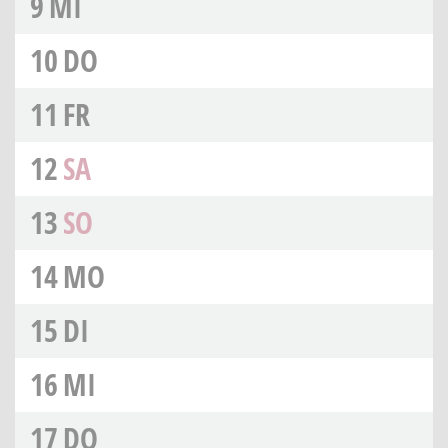
9
MI
10
DO
11
FR
12
SA
13
SO
14
MO
15
DI
16
MI
17
DO