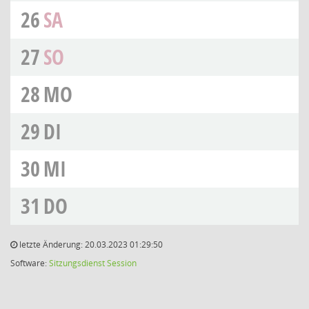
26
SA
27
SO
28
MO
29
DI
30
MI
31
DO
letzte Änderung: 20.03.2023 01:29:50
Software:
Sitzungsdienst
Session