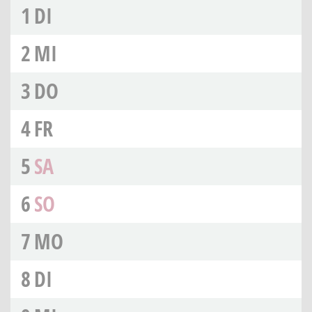
1
DI
2
MI
3
DO
4
FR
5
SA
6
SO
7
MO
8
DI