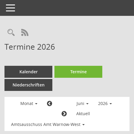
Toggle
navigation
Termine 2026
Kalender
Termine
Niederschriften
Monat
Juni
2026
Aktuell
Amtsausschuss Amt Warnow-West