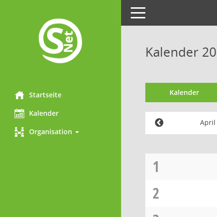
Toggle
navigation
Kalender 20
Kalender
Startseite
Kalender
Apri
Organisation
1
2