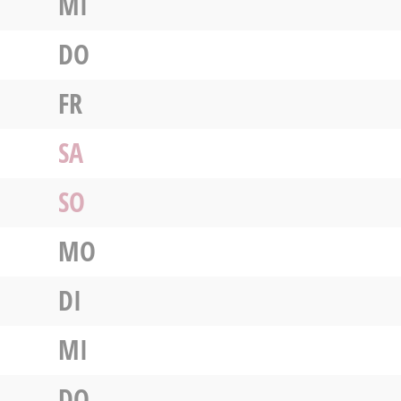
MI
DO
FR
SA
SO
MO
DI
MI
DO