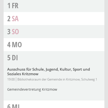
1
FR
2
SA
3
SO
4
MO
5
DI
Ausschuss für Schule, Jugend, Kultur, Sport und
Soziales Kritzmow
19:00
Bibliotheksraum der Gemeinde in Kritzmow, Schulweg 1
Gemeindevertretung Kritzmow
6
MI