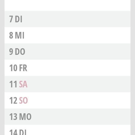
7
DI
8
MI
9
DO
10
FR
11
SA
12
SO
13
MO
14
DI