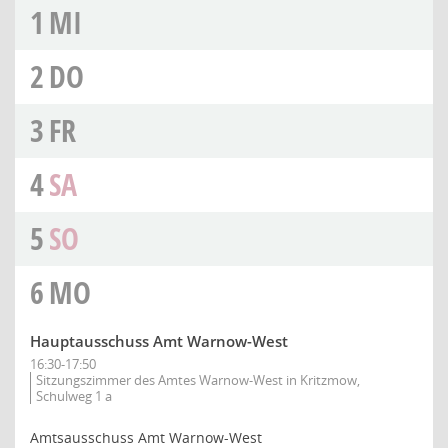
1
MI
2
DO
3
FR
4
SA
5
SO
6
MO
Hauptausschuss Amt Warnow-West
16:30-17:50
Sitzungszimmer des Amtes Warnow-West in Kritzmow,
Schulweg 1 a
Amtsausschuss Amt Warnow-West