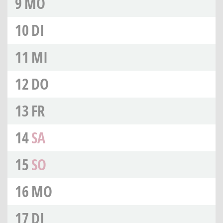
9
MO
10
DI
11
MI
12
DO
13
FR
14
SA
15
SO
16
MO
17
DI