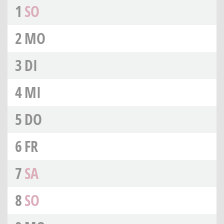
1
SO
2
MO
3
DI
4
MI
5
DO
6
FR
7
SA
8
SO