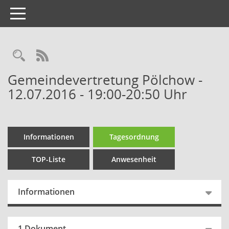
Toggle
navigation
Gemeindevertretung Pölchow -
12.07.2016 - 19:00-20:50 Uhr
Informationen
Tagesordnung
TOP-Liste
Anwesenheit
Informationen
1 Dokument