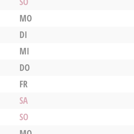
SO
MO
DI
MI
DO
FR
SA
SO
MO