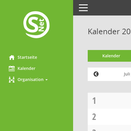
Toggle
navigation
Kalender 201
Kalender
Startseite
Kalender
Jul
Organisation
1
2